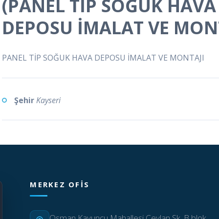
(PANEL TİP SOĞUK HAVA
DEPOSU İMALAT VE MONT
PANEL TİP SOĞUK HAVA DEPOSU İMALAT VE MONTAJI
Şehir
Kayseri
MERKEZ OFIS
Osman Kavuncu Mahallesi Ceylan Sk. B blok