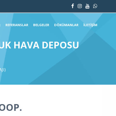
R
REFERANSLAR
BELGELER
DÖKÜMANLAR
İLETIŞIM
ĞUK HAVA DEPOSU
JI)
KOOP.