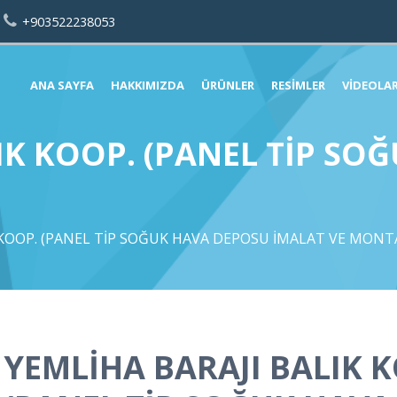
+903522238053
ANA SAYFA
HAKKIMIZDA
ÜRÜNLER
RESIMLER
VIDEOLA
IK KOOP. (PANEL TİP SO
 KOOP. (PANEL TİP SOĞUK HAVA DEPOSU İMALAT VE MONTA
YEMLİHA BARAJI BALIK 