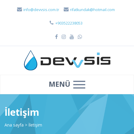
info@devvsis.com.tr
rifatkundak@hotmail.com
+903522238053
MENÜ
İletişim
Ana sayfa
>
İletişim