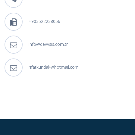
+903522238056
info@devvsis.com.tr
rifatkundak@hotmail.com