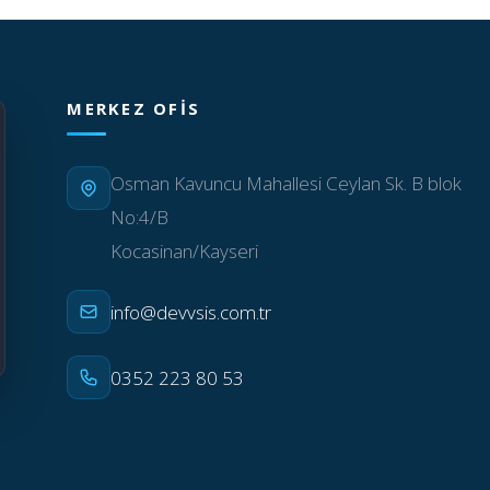
MERKEZ OFIS
Osman Kavuncu Mahallesi Ceylan Sk. B blok
No:4/B
Kocasinan/Kayseri
info@devvsis.com.tr
0352 223 80 53