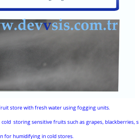
fruit store with fresh water using fogging units.
old storing sensitive fruits such as grapes, blackberries, s
 for humidifying in cold stores.