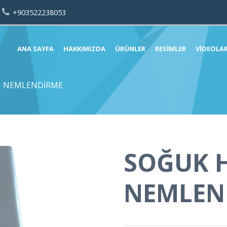
+903522238053
ANA SAYFA
HAKKIMIZDA
ÜRÜNLER
RESIMLER
VIDEOLA
U NEMLENDİRME
SOĞUK 
NEMLEN