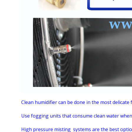
Clean humidifier can be done in the most delicate 
Use fogging units that consume clean water when c
High pressure misting systems are the best option