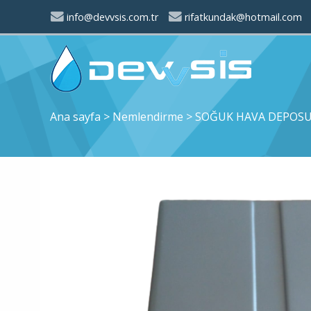
info@devvsis.com.tr
rifatkundak@hotmail.com
Ana sayfa
>
Nemlendirme
>
SOĞUK HAVA DEPOS