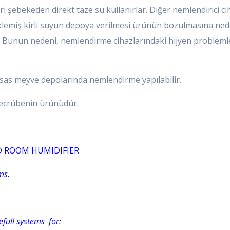
şebekeden direkt taze su kullanırlar. Diğer nemlendirici ci
 Beklemiş kirli suyun depoya verilmesi ürünün bozulmasına 
Bunun nedeni, nemlendirme cihazlarındaki hijyen probleml
assas meyve depolarında nemlendirme yapılabilir.
 tecrübenin ürünüdür.
D ROOM HUMIDIFIER
ms.
efull systems for: