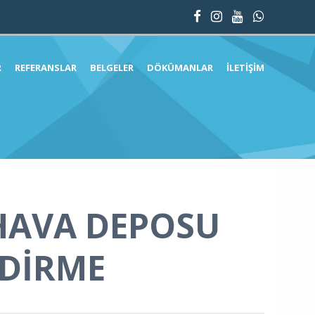
R
REFERANSLAR
BELGELER
DÖKÜMANLAR
İLETIŞIM
HAVA DEPOSU
DİRME