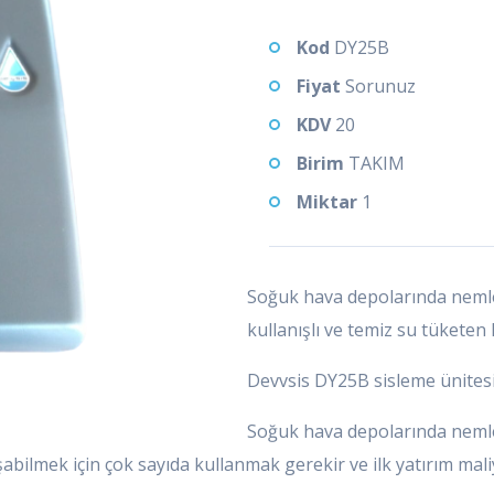
Kod
DY25B
Fiyat
Sorunuz
KDV
20
Birim
TAKIM
Miktar
1
Soğuk hava depolarında nemlen
kullanışlı ve temiz su tüket
Devvsis DY25B sisleme ünites
Soğuk hava depolarında nemle
şabilmek için çok sayıda kullanmak gerekir ve ilk yatırım mali