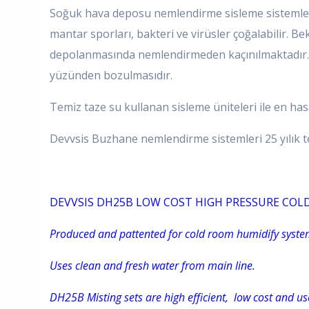
Soğuk hava deposu nemlendirme sisleme sistemleri 
mantar sporları, bakteri ve virüsler çoğalabilir.
depolanmasında nemlendirmeden kaçınılmaktadır. 
yüzünden bozulmasıdır.
Temiz taze su kullanan sisleme üniteleri ile en h
Devvsis Buzhane nemlendirme sistemleri 25 yılık
DEVVSIS DH25B LOW COST HIGH PRESSURE COL
Produced and pattented for cold room humidify syste
Uses clean and fresh water from main line.
DH25B Misting sets are high efficient, low cost and us